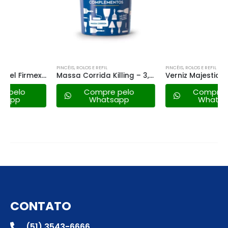
PINCÉIS, ROLOS E REFIL
PINCÉIS, ROLOS E REFIL
Massa Corrida Killing – 3,6lt
Verniz Majestic Pu Pisos Brilhante Incolor – 3,6lt
Compre pelo
Compre pelo
Whatsapp
Whatsapp
CONTATO
(51) 3543-6666