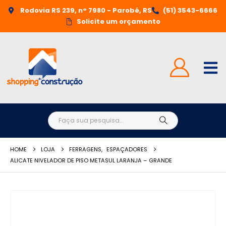
Rodovia RS 239, n° 7980 - Parobé, RS
(51) 3543-6666
Solicite um orçamento
HOME
LOJA
FERRAGENS
,
ESPAÇADORES
ALICATE NIVELADOR DE PISO METASUL LARANJA – GRANDE