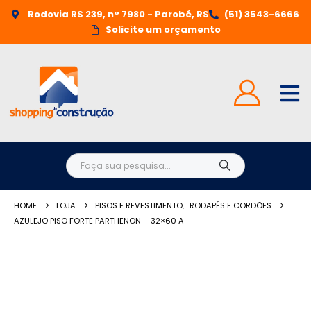
Rodovia RS 239, n° 7980 - Parobé, RS
(51) 3543-6666
Solicite um orçamento
HOME
LOJA
PISOS E REVESTIMENTO
,
RODAPÉS E CORDÕES
AZULEJO PISO FORTE PARTHENON – 32×60 A