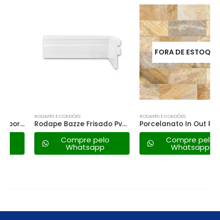
FORA DE ESTOQUE
RODAPÉS E CORDÕES
RODAPÉS E CORDÕES
Rodape Bazze Frisado Pvc 15cmx15mm Branco
Porcelanato In Out Phd56100r 56×56 Ret a
Compre pelo
Compre pelo
Whatsapp
Whatsapp