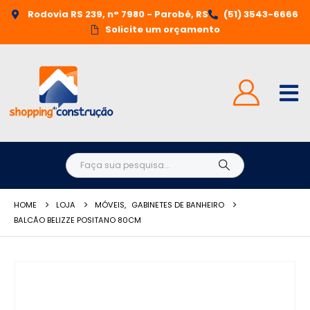
Rodovia RS 239, n° 7980 - Parobé, RS
(51) 3543-6666
Solicite um orçamento
HOME
LOJA
MÓVEIS
,
GABINETES DE BANHEIRO
BALCÃO BELIZZE POSITANO 80CM