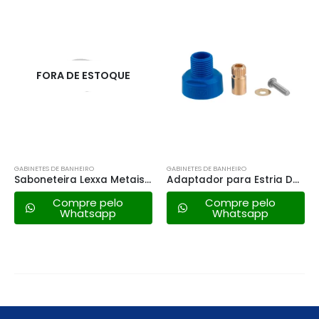
GABINETES DE BANHEIRO
GABINETES DE BANHEIRO
Saboneteira Lexxa Metais – Lx7169rg
Adaptador para Estria Docol/marchezan – 16070
Torneira Lorenzetti Flatt Mesa – 1167 C71 – Preto Fosco
Compre pelo
Compre pelo
Whatsapp
Whatsapp