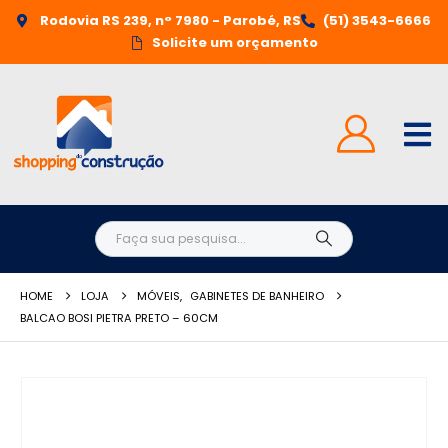
Rodovia RS 239, n° 7980 - Parobé, RS
(51) 3543-6666
Solicite um orçamento
HOME
LOJA
MÓVEIS
,
GABINETES DE BANHEIRO
BALCAO BOSI PIETRA PRETO – 60CM