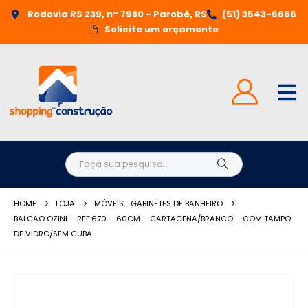
Rodovia RS 239, n° 7980 - Parobé, RS
(51) 3543-6666
Solicite um orçamento
HOME
LOJA
MÓVEIS
,
GABINETES DE BANHEIRO
BALCAO OZINI – REF.670 – 60CM – CARTAGENA/BRANCO – COM TAMPO
DE VIDRO/SEM CUBA