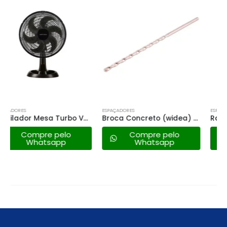
ESPAÇADORES
ESPAÇADORES
Broca Concreto (widea) Extra Longa – 12mm
Ralo Linear Oculto Inox 50cm
Compre pelo
Compre pelo
Whatsapp
Whatsapp