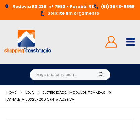
Rodovia RS 239, n° 7980 - Parobé, RS
(51) 3543-6666
Solicite um orçamento
HOME
LOJA
ELETRICIDADE
,
MÓDULOS TOMADAS
CANALETA 50X25X200 C/FITA ADESIVA