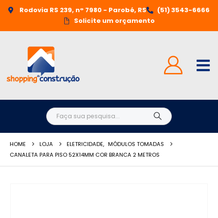
Rodovia RS 239, n° 7980 - Parobé, RS
(51) 3543-6666
Solicite um orçamento
HOME
LOJA
ELETRICIDADE
,
MÓDULOS TOMADAS
CANALETA PARA PISO 52X14MM COR BRANCA 2 METROS