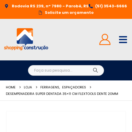
Rodovia RS 239, n° 7980 - Parobé, RS
(51) 3543-6666
Solicite um orçamento
HOME
LOJA
FERRAGENS
,
ESPAÇADORES
DESEMPENADEIRA SUPER DENTADA 35×11 CM FLEXTOOLS DENTE 20MM