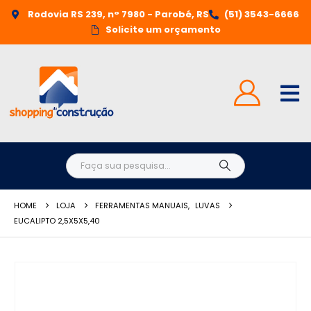
Rodovia RS 239, n° 7980 - Parobé, RS
(51) 3543-6666
Solicite um orçamento
HOME
LOJA
FERRAMENTAS MANUAIS
,
LUVAS
EUCALIPTO 2,5X5X5,40