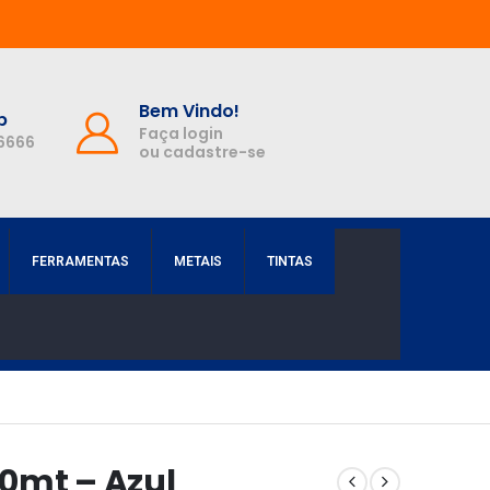
Bem Vindo!
p
Faça login
-6666
ou cadastre-se
FERRAMENTAS
METAIS
TINTAS
0mt – Azul