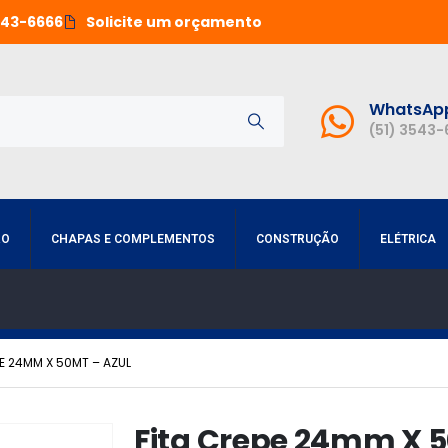
543-6666
Solicite um orçamento
WhatsAp
(51) 3543
RO
CHAPAS E COMPLEMENTOS
CONSTRUÇÃO
ELÉTRICA
PE 24MM X 50MT – AZUL
Fita Crepe 24mm X 5