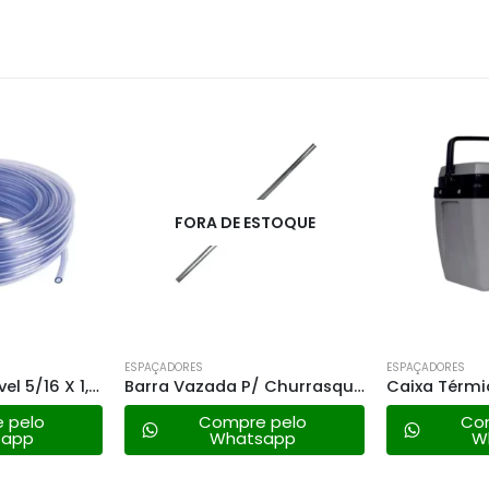
STOQUE
ESPAÇADORES
ESPAÇADORES
Barra Vazada P/ Churrasqueira 60cm
Caixa Térmica Mor 26lt – Cinza C/preto
 pelo
Compre pelo
Co
sapp
Whatsapp
W