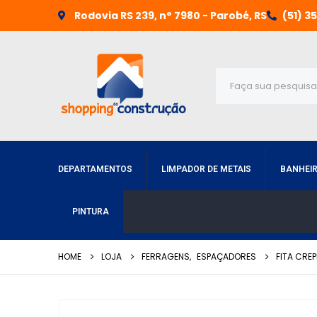
Rodovia RS 239, n° 7980 - Parobé, RS
(51) 3
DEPARTAMENTOS
LIMPADOR DE METAIS
BANHEI
PINTURA
HOME
LOJA
FERRAGENS
,
ESPAÇADORES
FITA CRE