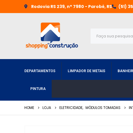
Rodovia RS 239, n° 7980 - Parobé, RS
(51) 3
DEPARTAMENTOS
LIMPADOR DE METAIS
BANHEI
PINTURA
HOME
LOJA
ELETRICIDADE
,
MÓDULOS TOMADAS
IN