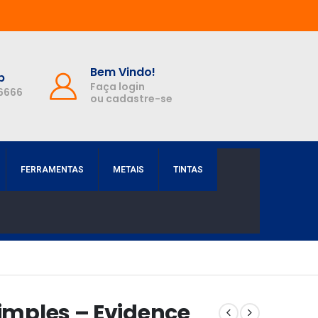
Bem Vindo!
p
Faça login
-6666
ou cadastre-se
FERRAMENTAS
METAIS
TINTAS
Simples – Evidence