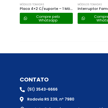
MÓDULOS TOMADAS
MÓDULOS TOMADAS
Placa 4×2 C/suporte – 1 Módulo Horizontal – Evidence 2885
Interruptor Fame 1 Tecla C/tomada Distanciada – 3889 Evidence
lo
Compre pelo
Compre
Whatsapp
What
CONTATO
(51) 3543-6666
Rodovia RS 239, nº 7980