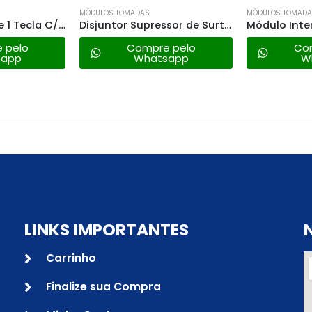
MÓDULOS TOMADAS
MÓDULOS TOMAD
Disjuntor Supressor de Surto 20ka – Fame
Módulo Interruptor Simples Fame – 4027 Habitat Black
 pelo
Compre pelo
Co
sapp
Whatsapp
W
LINKS IMPORTANTES
Carrinho
Finalize sua Compra