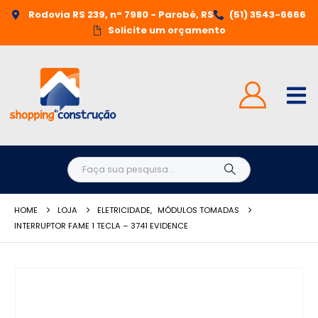
Rodovia RS 239, n° 7980 - Parobé, RS
(51) 3543-6666
Solicite um orçamento
HOME
LOJA
ELETRICIDADE
,
MÓDULOS TOMADAS
INTERRUPTOR FAME 1 TECLA – 3741 EVIDENCE