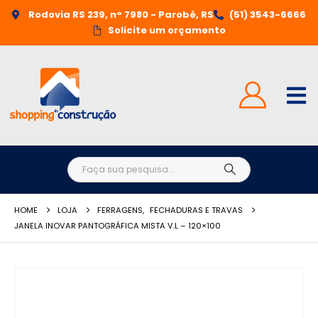
Rodovia RS 239, n° 7980 - Parobé, RS
(51) 3543-6666
Solicite um orçamento
HOME
LOJA
FERRAGENS
,
FECHADURAS E TRAVAS
JANELA INOVAR PANTOGRÁFICA MISTA V.L – 120×100