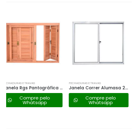
FORA DE ESTOQUE
FECHADURAS E TRAVAS
FECHADURAS E TRAVAS
Janela Correr Alumasa 2f Tuo Branca – 120×100
Porta Roma Laminada C/grade 85×215 Vitralfer – Esquerda – Branca
Compre pelo
Compre pelo
Whatsapp
Whatsapp