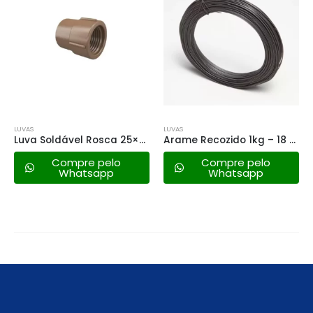
LUVAS
LUVAS
Luva Soldável Rosca 25×3/4”
Arame Recozido 1kg – 18 Bwg
Compre pelo
Compre pelo
Whatsapp
Whatsapp