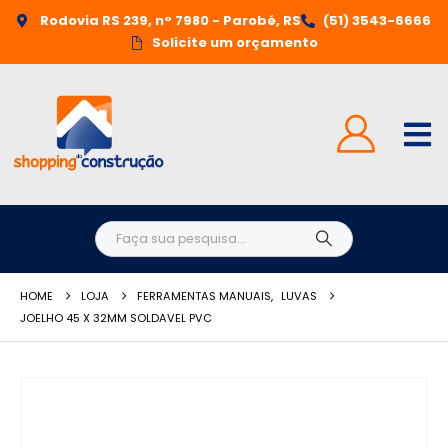
Rodovia RS 239, n° 7980 - Parobé, RS
(51) 3543-6666
Solicite um orçamento
HOME
LOJA
FERRAMENTAS MANUAIS
,
LUVAS
JOELHO 45 X 32MM SOLDAVEL PVC