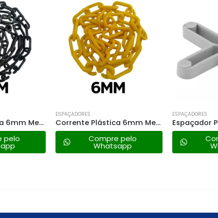
ESPAÇADORES
ESPAÇADORES
Corrente Plástica 6mm Metasul – Preta Valor Metro
Corrente Plástica 6mm Metasul – Amarela Valor Metro
 pelo
Compre pelo
Co
sapp
Whatsapp
W