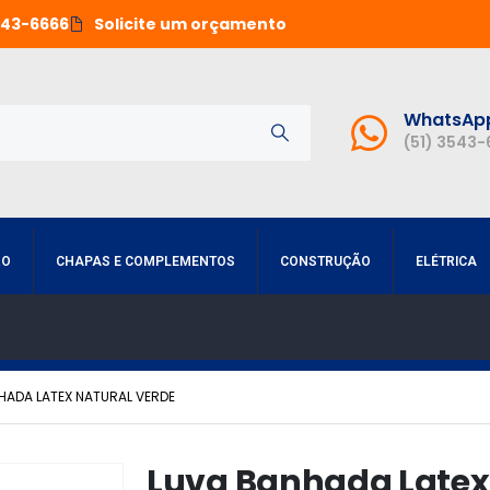
543-6666
Solicite um orçamento
WhatsAp
(51) 3543
RO
CHAPAS E COMPLEMENTOS
CONSTRUÇÃO
ELÉTRICA
HADA LATEX NATURAL VERDE
Luva Banhada Latex