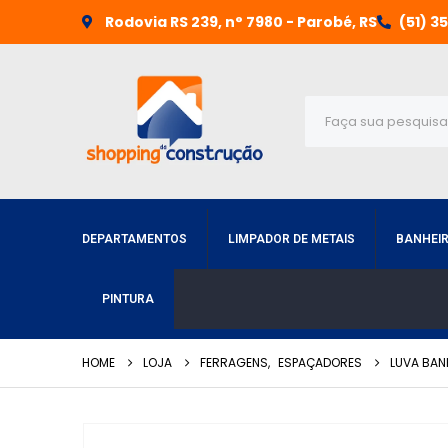
Rodovia RS 239, n° 7980 - Parobé, RS
(51) 3
DEPARTAMENTOS
LIMPADOR DE METAIS
BANHEI
PINTURA
HOME
LOJA
FERRAGENS
,
ESPAÇADORES
LUVA BAN