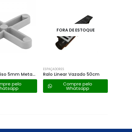
FORA DE ESTOQUE
ESPAÇADORES
ESPAÇADOR
Espaçador Piso 5mm Metasul
Ralo Linear Vazado 50cm
mpre pelo
Compre pelo
hatsapp
Whatsapp