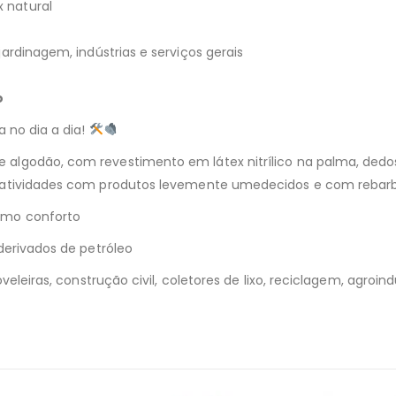
 natural
 jardinagem, indústrias e serviços gerais
o
a no dia a dia!
algodão, com revestimento em látex nitrílico na palma, dedo
m atividades com produtos levemente umedecidos e com rebarb
imo conforto
derivados de petróleo
eleiras, construção civil, coletores de lixo, reciclagem, agroind