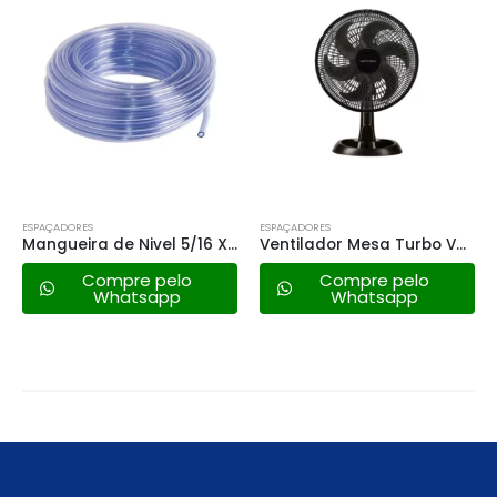
ESPAÇADORES
ESPAÇADORES
Mangueira de Nivel 5/16 X 1,0mm
Ventilador Mesa Turbo Ventisol – 30cm 127v
Corrente Plástica 6mm Metasul
Compre pelo
Compre pelo
Whatsapp
Whatsapp