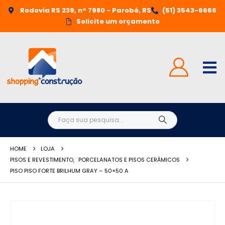
Rodovia RS 239, n° 7980 - Parobé, RS
(51) 3543-6666
Solicite um orçamento
HOME
LOJA
PISOS E REVESTIMENTO
,
PORCELANATOS E PISOS CERÂMICOS
PISO PISO FORTE BRILHUM GRAY – 50×50 A