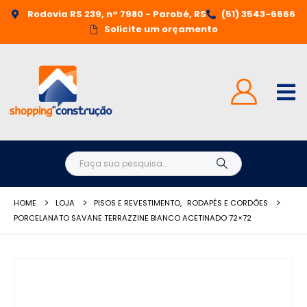
Rodovia RS 239, n° 7980 - Parobé, RS
(51) 3543-6666
Solicite um orçamento
HOME
LOJA
PISOS E REVESTIMENTO
,
RODAPÉS E CORDÕES
PORCELANATO SAVANE TERRAZZINE BIANCO ACETINADO 72×72