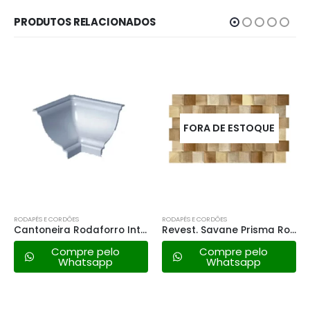
PRODUTOS RELACIONADOS
FORA DE ESTOQUE
RODAPÉS E CORDÕES
RODAPÉS E CORDÕES
Cantoneira Rodaforro Interna Pvc Premium Gelo
Revest. Savane Prisma Roble 31×54 a
Compre pelo
Compre pelo
Whatsapp
Whatsapp