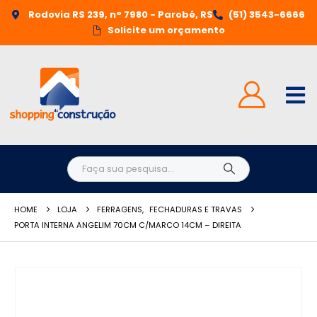
Rodovia RS 239, n° 7980 - Parobé, RS
(51) 3543-6666
Solicite um orçamento
HOME
LOJA
FERRAGENS
,
FECHADURAS E TRAVAS
PORTA INTERNA ANGELIM 70CM C/MARCO 14CM – DIREITA