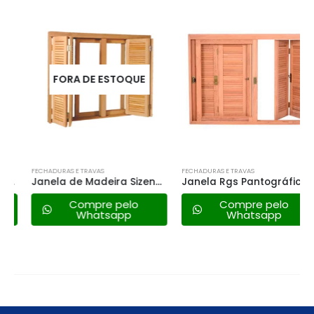
FORA DE ESTOQUE
FECHADURAS E TRAVAS
FECHADURAS E TRAVAS
Janela de Madeira Sizenando Eucalipto V.i.120×100
Janela Rgs Pantográfica Mista V.l – 120×120
Compre pelo
Compre pelo
Whatsapp
Whatsapp