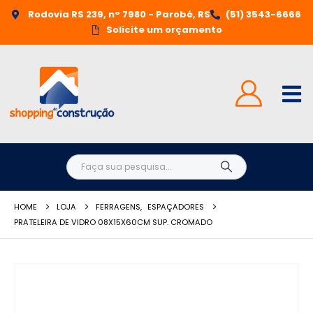
Rodovia RS 239, n° 7980 - Parobé, RS
(51) 3543-6666
Solicite um orçamento
HOME
LOJA
FERRAGENS
,
ESPAÇADORES
PRATELEIRA DE VIDRO 08X15X60CM SUP. CROMADO