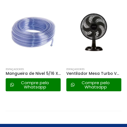
ESPAÇADORES
ESPAÇADORES
Mangueira de Nivel 5/16 X 1,0mm
Ventilador Mesa Turbo Ventisol – 30cm 127v
Broca Videa P/concreto – 12mm
Compre pelo
Compre pelo
Whatsapp
Whatsapp