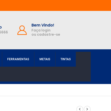
Bem Vindo!
p
Faça login
-6666
ou cadastre-se
FERRAMENTAS
METAIS
TINTAS