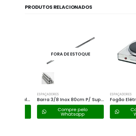
PRODUTOS RELACIONADOS
UE
FORA DE ESTOQUE
ESPAÇADORES
ESPAÇADORES
Arco de Serra Ajustavel Multilit
Barra 3/8 Inox 80cm P/ Suporte Churrasqueira
lo
Compre pelo
Compre
Whatsapp
What