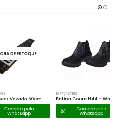
DE ESTOQUE
F
ESPAÇADORES
ESPAÇADOR
 Vazado 50cm
Botina Couro N44 – Worker
mpre pelo
Compre pelo
hatsapp
Whatsapp