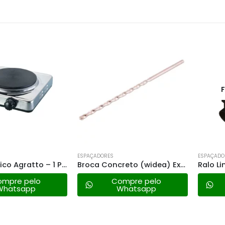
FORA 
ESPAÇADORES
ESPAÇADORES
Fogão Elétrico Agratto – 1 Prato 1500w – 220v
Broca Concreto (widea) Extra Longa – 12mm
Ralo Linear
 pelo
Compre pelo
Co
sapp
Whatsapp
W