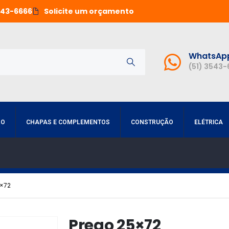
543-6666
Solicite um orçamento
WhatsAp
(51) 3543
RO
CHAPAS E COMPLEMENTOS
CONSTRUÇÃO
ELÉTRICA
×72
Prego 25×72