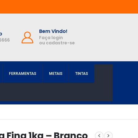
Bem Vindo!
p
Faça login
-6666
ou cadastre-se
FERRAMENTAS
METAIS
TINTAS
a Fina 1kg – Branco