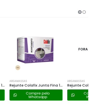
FORA DE ESTOQUE
ARGAMASSAS
ARGAMASS
Rejunte Colafix Junta Fina 1kg – Palha
Rejunte Colafix Acrilico 1,3kg – Branca
mpre pelo
Compre pelo
hatsapp
Whatsapp