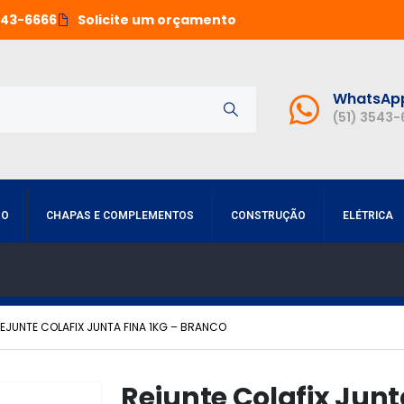
543-6666
Solicite um orçamento
WhatsAp
(51) 3543
RO
CHAPAS E COMPLEMENTOS
CONSTRUÇÃO
ELÉTRICA
EJUNTE COLAFIX JUNTA FINA 1KG – BRANCO
Rejunte Colafix Junt