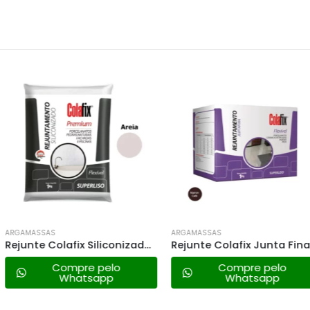
ARGAMASSAS
ARGAMASSAS
Rejunte Colafix Siliconizado 1kg – Areia
Rejunte Colafix Junta Fina 1kg – Marrom Café
 pelo
Compre pelo
Co
sapp
Whatsapp
W