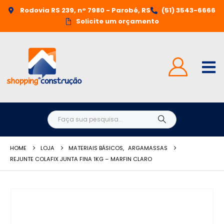
Rodovia RS 239, n° 7980 - Parobé, RS
(51) 3543-6666
Solicite um orçamento
HOME
LOJA
MATERIAIS BÁSICOS
,
ARGAMASSAS
REJUNTE COLAFIX JUNTA FINA 1KG – MARFIN CLARO