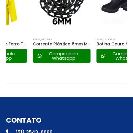
ESPAÇADORES
ESPAÇADORES
Corrente Plástica 6mm Metasul – Preta Valor Metro
Botina Couro N44 – Worker
Compre pelo
Compre pelo
Whatsapp
Whatsapp
CONTATO
(51) 3543-6666