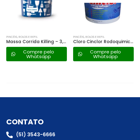
PINCÉIS, ROLOS E REFIL
PINCÉIS, ROLOS E REFIL
Cloro Cinclor Rodoquimica 10 em 1 – 3,6kg
Cabo Prolongador Roma – 4mt
Compre pelo
Compre pelo
Whatsapp
Whatsapp
CONTATO
(51) 3543-6666