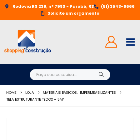
Rodovia RS 239, n° 7980 - Parobé, RS
(51) 3543-6666
Solicite um orçamento
HOME
LOJA
MATERIAIS BÁSICOS
,
IMPERMEABILIZANTES
TELA ESTRUTURANTE TEDOX – 5M²