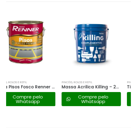
PINCÉIS, ROLOS E REFIL
PINCÉIS, ROLOS E REFIL
Massa Acrilica Killing – 25kg
Tinta Esmalte Extra Brilhante Renner Branca – 0.9lt
Compre pelo
Compre pelo
Whatsapp
Whatsapp