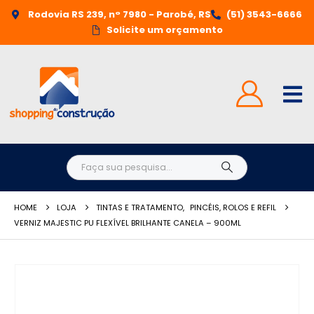
Rodovia RS 239, n° 7980 - Parobé, RS
(51) 3543-6666
Solicite um orçamento
HOME
LOJA
TINTAS E TRATAMENTO
,
PINCÉIS, ROLOS E REFIL
VERNIZ MAJESTIC PU FLEXÍVEL BRILHANTE CANELA – 900ML