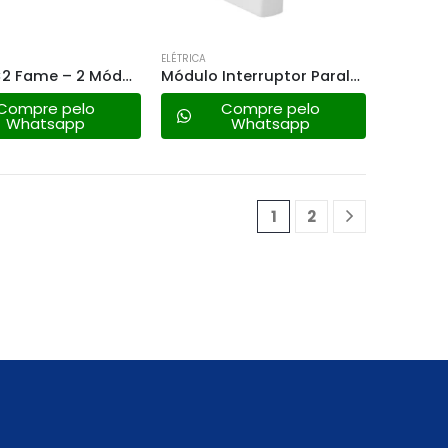
ELÉTRICA
Placa 4×2 Fame – 2 Módulo Horizontal – Modulare 0072
Módulo Interruptor Paralelo Fame – 2865 Modulare/evidence
Compre pelo
Compre pelo
Whatsapp
Whatsapp
1
2