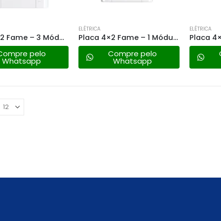
ELÉTRICA
ELÉTRICA
Placa 4×2 Fame – 3 Módulo Horizontal – Modulare 0085
Placa 4×2 Fame – 1 Módulo Horizontal – Modulare 0031
Compre pelo
Compre pelo
Whatsapp
Whatsapp