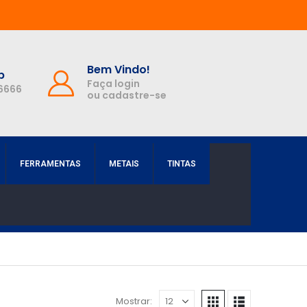
Bem Vindo!
p
Faça login
-6666
ou cadastre-se
FERRAMENTAS
METAIS
TINTAS
Mostrar: