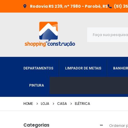
Rodovia RS 239, n° 7980 - Parobé, RS
(51) 3
DEPARTAMENTOS
LIMPADOR DE METAIS
BANHEI
PINTURA
HOME
LOJA
CASA
ELÉTRICA
Categorias
Ordenar p