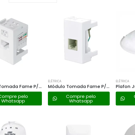
ELÉTRICA
ELÉTRICA
Módulo Tomada Fame P/rede Informática Cat.6 – 2690 Modulare/evidence
Módulo Tomada Fame P/telefone Rj11 – 0499 Modulare/evidence
Compre pelo
Compre pelo
Whatsapp
Whatsapp