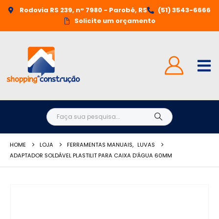
Rodovia RS 239, n° 7980 - Parobé, RS
(51) 3543-6666
Solicite um orçamento
HOME
LOJA
FERRAMENTAS MANUAIS
,
LUVAS
ADAPTADOR SOLDÁVEL PLASTILIT PARA CAIXA D’ÁGUA 60MM