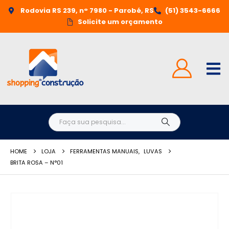
Rodovia RS 239, n° 7980 - Parobé, RS
(51) 3543-6666
Solicite um orçamento
HOME
LOJA
FERRAMENTAS MANUAIS
,
LUVAS
BRITA ROSA – N°01