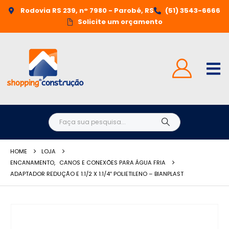
Rodovia RS 239, n° 7980 - Parobé, RS
(51) 3543-6666
Solicite um orçamento
HOME
LOJA
ENCANAMENTO
,
CANOS E CONEXÕES PARA ÁGUA FRIA
ADAPTADOR REDUÇÃO E 1.1/2 X 1.1/4″ POLIETILENO – BIANPLAST