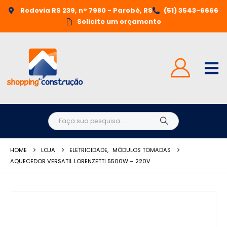
Rodovia RS 239, n° 7980 - Parobé, RS
(51) 3543-6666
Solicite um orçamento
HOME
LOJA
ELETRICIDADE
,
MÓDULOS TOMADAS
AQUECEDOR VERSATIL LORENZETTI 5500W – 220V