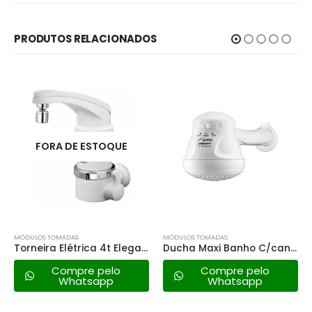
PRODUTOS RELACIONADOS
DE ESTOQUE
DAS
MÓDULOS TOMADAS
MÓDULOS TOMADAS
Torneira Elétrica 4t Elegance Fame 220v – 5400w
Ducha Maxi Banho C/cano Lorenzetti 5500w – 220v
mpre pelo
Compre pelo
Comp
hatsapp
Whatsapp
Wha