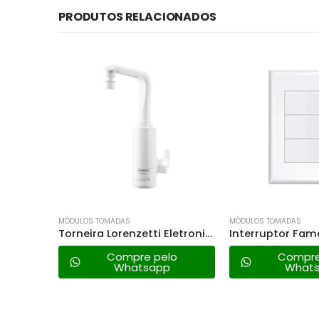
PRODUTOS RELACIONADOS
MÓDULOS TOMADAS
MÓDULOS TOMADAS
Torneira Lorenzetti Eletronica Essence 4600w – 127v
Interruptor Fame 3 Teclas – 2907 Evidence
lo
Compre pelo
Compre
Whatsapp
What