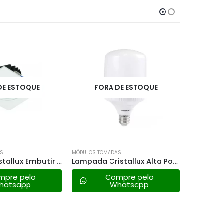
DE ESTOQUE
AS
MÓDULOS TOMADAS
MÓDULOS T
Lampada Cristallux Alta Potência Led – 16w 6500k
Ducha Maxi Banho C/cano Lorenzetti 5500w – 220v
mpre pelo
Compre pelo
hatsapp
Whatsapp