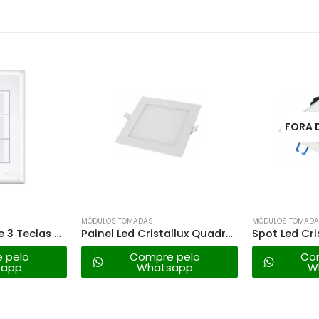
FORA DE ESTOQUE
FORA 
MÓDULOS TOMADAS
MÓDULOS TOMAD
Painel Led Cristallux Quadrada Embutir – 36w 6500k
Spot Led Cristallux Embutir Quadrada – 10w 6500k
 pelo
Compre pelo
Co
sapp
Whatsapp
W