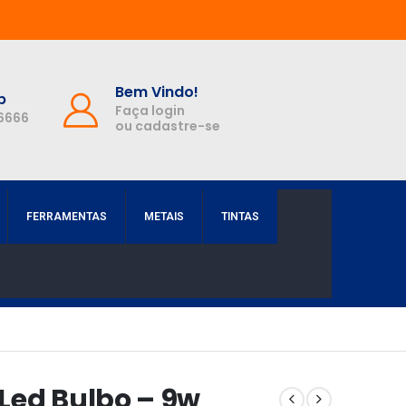
Bem Vindo!
p
Faça login
-6666
ou cadastre-se
FERRAMENTAS
METAIS
TINTAS
Led Bulbo – 9w