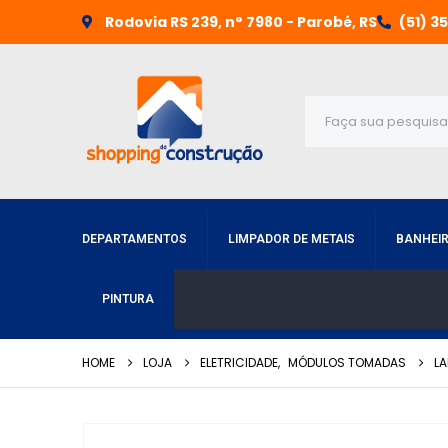
Rodovia RS 239, n° 7980 - Parobé, RS
(51) 3
DEPARTAMENTOS
LIMPADOR DE METAIS
BANHEI
PINTURA
HOME
LOJA
ELETRICIDADE
,
MÓDULOS TOMADAS
LA