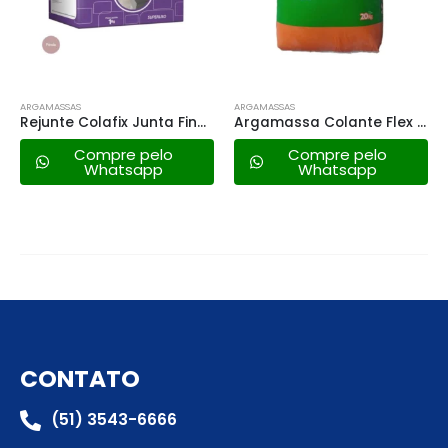
ARGAMASSAS
ARGAMASSAS
Rejunte Colafix Junta Fina 1kg – Perola
Argamassa Colante Flex Ac2 20kg
Arg. Votomassa Ac1
elo
Compre pelo
Compre pel
pp
Whatsapp
Whatsapp
CONTATO
(51) 3543-6666