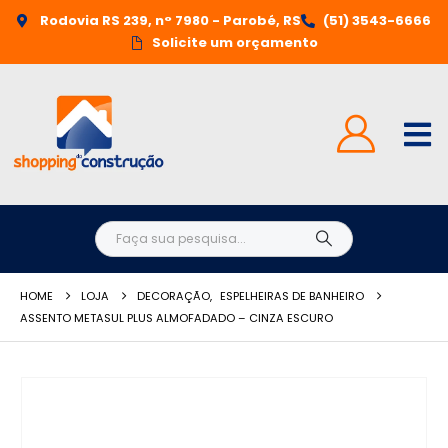
Rodovia RS 239, n° 7980 - Parobé, RS
(51) 3543-6666
Solicite um orçamento
HOME
LOJA
DECORAÇÃO
,
ESPELHEIRAS DE BANHEIRO
ASSENTO METASUL PLUS ALMOFADADO – CINZA ESCURO