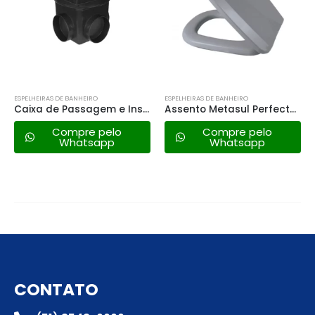
 BANHEIRO
ESPELHEIRAS DE BANHEIRO
ESPELHEIRAS DE BAN
Caixa de Passagem e Inspeção Metasul Pequena
Assento Metasul Perfecto Multi Almofadado – Cinza Claro
mpre pelo
Compre pelo
Comp
hatsapp
Whatsapp
Wha
CONTATO