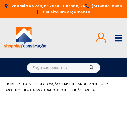
Rodovia RS 239, n° 7980 - Parobé, RS
(51) 3543-6666
Solicite um orçamento
HOME
LOJA
DECORAÇÃO
,
ESPELHEIRAS DE BANHEIRO
ASSENTO THEMA ALMOFADADO BISCUIT – TTH/K – ASTRA