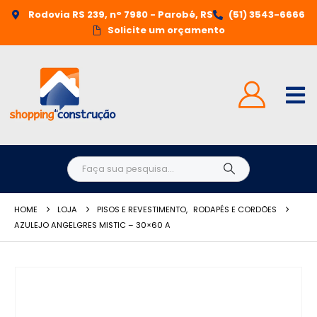
Rodovia RS 239, n° 7980 - Parobé, RS
(51) 3543-6666
Solicite um orçamento
HOME
LOJA
PISOS E REVESTIMENTO
,
RODAPÉS E CORDÕES
AZULEJO ANGELGRES MISTIC – 30×60 A