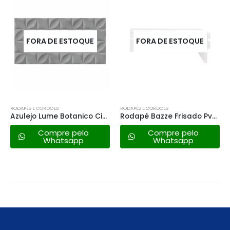
QUE
FORA DE ESTOQUE
FORA DE ESTOQUE
RODAPÉS E CORDÕES
RODAPÉS E CORDÕES
Azulejo Lume Botanico Cimento Relevo 45×90 Ret.
Rodapé Bazze Frisado Pvc 7cmx15mm – Branco
o
Compre pelo
Compre pelo
Whatsapp
Whatsapp