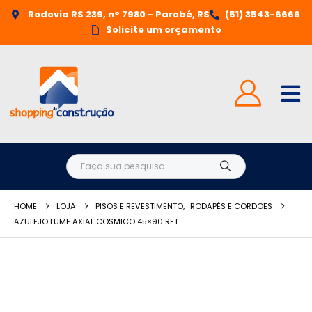
Rodovia RS 239, n° 7980 - Parobé, RS
(51) 3543-6666
Solicite um orçamento
HOME
LOJA
PISOS E REVESTIMENTO
,
RODAPÉS E CORDÕES
AZULEJO LUME AXIAL COSMICO 45×90 RET.