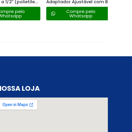
Adaptador a 1/2″ (polietileno) – Amanco
Adaptador Ajustável com Borracha de Vedação 20mm X1/2 – Amanco
mpre pelo
Compre pelo
hatsapp
Whatsapp
NOSSA LOJA