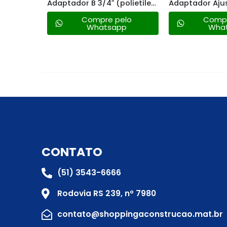
Adaptador Ajustável com Borracha de Vedação 85×3 – Amanco
Adaptador B 3/4″ (polietileno) – Amanco
lo
Compre pelo
Compre
Whatsapp
What
CONTATO
(51) 3543-6666
Rodovia RS 239, nº 7980
contato@shoppingaconstrucao.mat.br