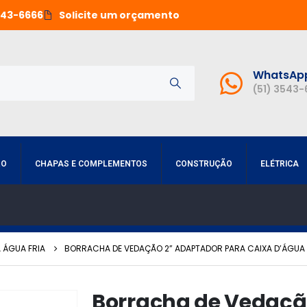
543-6666
Solicite um orçamento
WhatsAp
(51) 3543
RO
CHAPAS E COMPLEMENTOS
CONSTRUÇÃO
ELÉTRICA
 ÁGUA FRIA
BORRACHA DE VEDAÇÃO 2” ADAPTADOR PARA CAIXA D’ÁGU
Borracha de Vedaçã