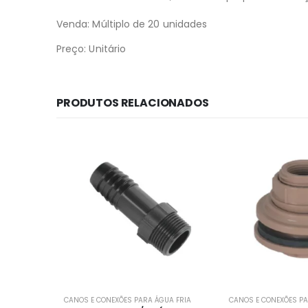
Venda: Múltiplo de 20 unidades
Preço: Unitário
PRODUTOS RELACIONADOS
 FRIA
CANOS E CONEXÕES PARA ÁGUA FRIA
CANOS E CONEXÕES PARA