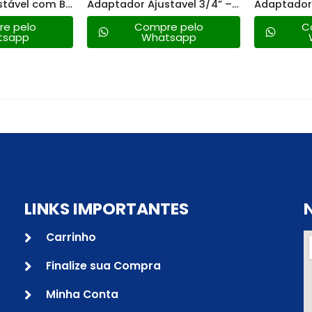
Adaptador Ajustável com Borracha de Vedação 32×1 – Amanco
Adaptador Ajustavel 3/4” – Amanco
 pelo
Compre pelo
Co
sapp
Whatsapp
W
LINKS IMPORTANTES
Carrinho
Finalize sua Compra
Minha Conta