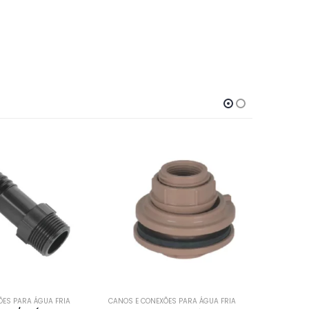
S PARA ÁGUA FRIA
CANOS E CONEXÕES PARA ÁGUA FRIA
CANOS E CO