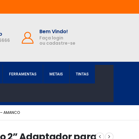
Bem Vindo!
p
Faça login
-6666
ou cadastre-se
FERRAMENTAS
METAIS
TINTAS
A – AMANCO
o 2” Adaptador para