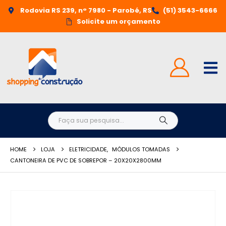
Rodovia RS 239, n° 7980 - Parobé, RS
(51) 3543-6666
Solicite um orçamento
HOME
LOJA
ELETRICIDADE
,
MÓDULOS TOMADAS
CANTONEIRA DE PVC DE SOBREPOR – 20X20X2800MM