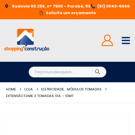
Rodovia RS 239, n° 7980 - Parobé, RS
(51) 3543-6666
Solicite um orçamento
HOME
LOJA
ELETRICIDADE
,
MÓDULOS TOMADAS
EXTENSÃO FAME 3 TOMADAS 10A – 10MT