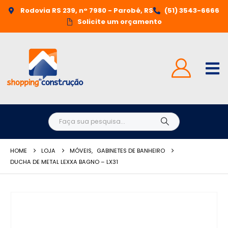
Rodovia RS 239, n° 7980 - Parobé, RS
(51) 3543-6666
Solicite um orçamento
HOME
LOJA
MÓVEIS
,
GABINETES DE BANHEIRO
DUCHA DE METAL LEXXA BAGNO – LX31