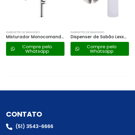
GABINETES DE BANHEIRO
GABINETES DE BANHEIRO
Misturador Monocomando Gourmet Lexxa Bagno Lx2288 – Bica Retrátil
Dispenser de Sabão Lexxa Bagno 300ml – Lx1019gf
Compre pelo
Compre pelo
Whatsapp
Whatsapp
CONTATO
(51) 3543-6666