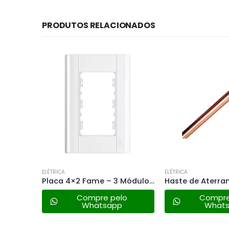
PRODUTOS RELACIONADOS
ELÉTRICA
ELÉTRICA
Placa 4×2 Fame – 3 Módulo Horizontal – Modulare 0085
Haste de Aterramento 10,00mm
lo
Compre pelo
Compre
Whatsapp
What