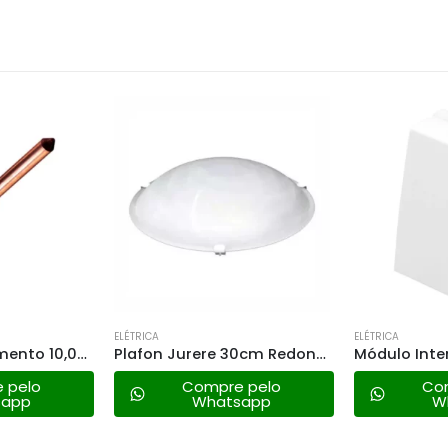
ELÉTRICA
ELÉTRICA
Plafon Jurere 30cm Redondo Br Taschibra
Módulo Interruptor Paralelo Fame – 2865 Modulare/evidence
 pelo
Compre pelo
Co
sapp
Whatsapp
W