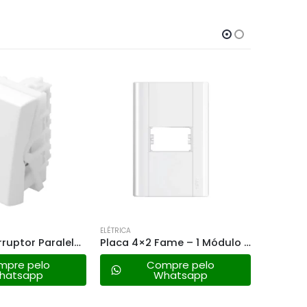
ELÉTRICA
ELÉTRICA
Placa 4×2 Fame – 1 Módulo Horizontal – Modulare 0031
Disjuntor Fame Mono 40a – Branco
mpre pelo
Compre pelo
hatsapp
Whatsapp