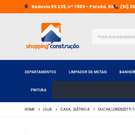
Rodovia RS 239, n° 7980 - Parobé, RS
(51) 3
DEPARTAMENTOS
LIMPADOR DE METAIS
BANHEI
PINTURA
HOME
LOJA
CASA
,
ELÉTRICA
DUCHA LORENZETTI T