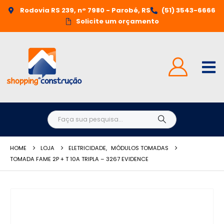
Rodovia RS 239, n° 7980 - Parobé, RS
(51) 3543-6666
Solicite um orçamento
HOME
LOJA
ELETRICIDADE
,
MÓDULOS TOMADAS
TOMADA FAME 2P + T 10A TRIPLA – 3267 EVIDENCE