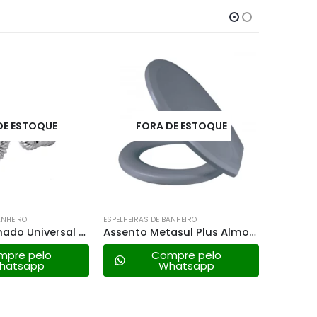
DE ESTOQUE
FORA DE ESTOQUE
F
ANHEIRO
ESPELHEIRAS DE BANHEIRO
ESPELHEIRA
Sifao Sanfonado Universal Cromado – Astra
Assento Metasul Plus Almofadado – Cinza Escuro
mpre pelo
Compre pelo
hatsapp
Whatsapp