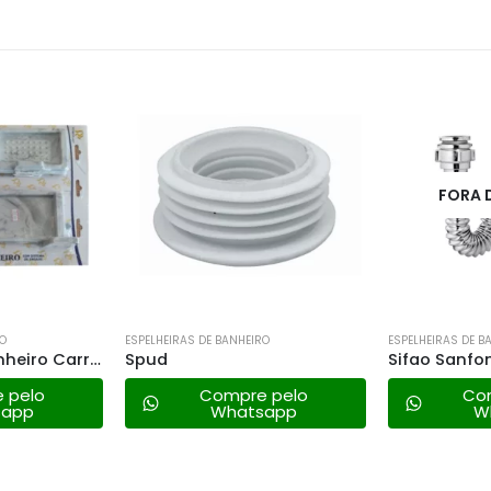
FORA 
RO
ESPELHEIRAS DE BANHEIRO
ESPELHEIRAS DE B
Kit Acessorio Banheiro Carrara Unica Branco
Spud
 pelo
Compre pelo
Co
sapp
Whatsapp
W