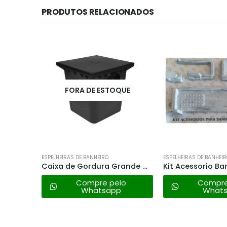
PRODUTOS RELACIONADOS
FORA DE ESTOQUE
ESPELHEIRAS DE BANHEIRO
ESPELHEIRAS DE BANHEI
Assento Metasul Soft – Caramelo
Caixa de Gordura Grande Metasul Preta Standard
lo
Compre pelo
Compre
Whatsapp
What