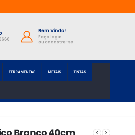
Bem Vindo!
p
Faça login
-6666
ou cadastre-se
FERRAMENTAS
METAIS
TINTAS
tico Branco 40cm