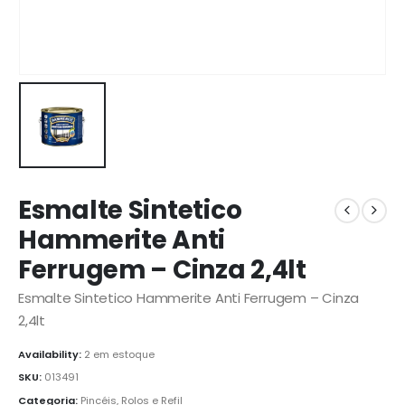
Esmalte Sintetico
Hammerite Anti
Ferrugem – Cinza 2,4lt
Esmalte Sintetico Hammerite Anti Ferrugem – Cinza
2,4lt
Availability:
2 em estoque
SKU:
013491
Categoria:
Pincéis, Rolos e Refil