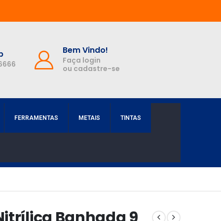
Bem Vindo!
p
Faça login
-6666
ou cadastre-se
FERRAMENTAS
METAIS
TINTAS
itrílica Banhada 9