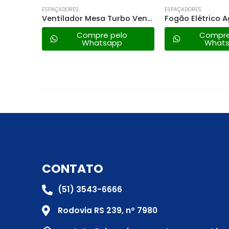
ESPAÇADORES
ESPAÇADORES
Ventilador Mesa Turbo Ventisol – 30cm 127v
Fogão Elétrico Agratto – 1 Prato 1500w – 220v
lo
Compre pelo
Compre
Whatsapp
What
CONTATO
(51) 3543-6666
Rodovia RS 239, nº 7980