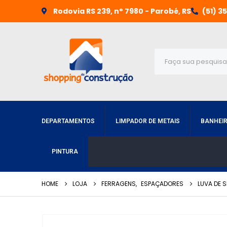
Rodovia RS 239, n° 7980 - Parobé, RS
(51) 3
DEPARTAMENTOS
LIMPADOR DE METAIS
BANHEI
PINTURA
HOME
LOJA
FERRAGENS
,
ESPAÇADORES
LUVA DE 