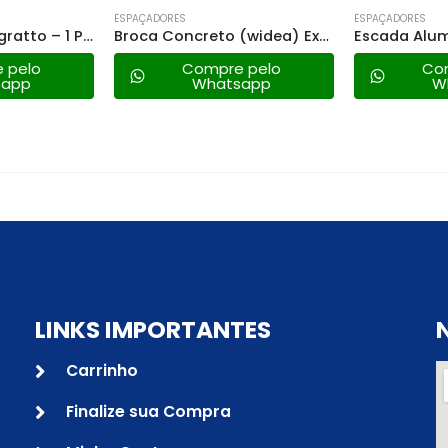
ESPAÇADORES
ESPAÇADORES
Broca Concreto (widea) Extra Longa – 12mm
Escada Alumínio 7 Degraus Mor
 pelo
Compre pelo
Co
sapp
Whatsapp
W
LINKS IMPORTANTES
Carrinho
Finalize sua Compra