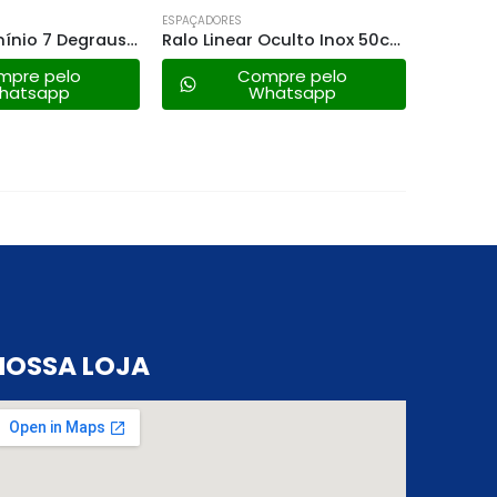
ESPAÇADORES
ESPAÇADOR
Ralo Linear Oculto Inox 50cm
Escada Extensiva 13 Degraus Mor
mpre pelo
Compre pelo
hatsapp
Whatsapp
NOSSA LOJA